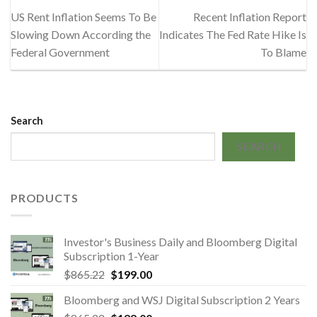
US Rent Inflation Seems To Be
Recent Inflation Report
Slowing Down According the
Indicates The Fed Rate Hike Is
Federal Government
To Blame
Search
SEARCH
PRODUCTS
Investor's Business Daily and Bloomberg Digital
Subscription 1-Year
Original
Current
$
865.22
$
199.00
price
price
Bloomberg and WSJ Digital Subscription 2 Years
was:
is: