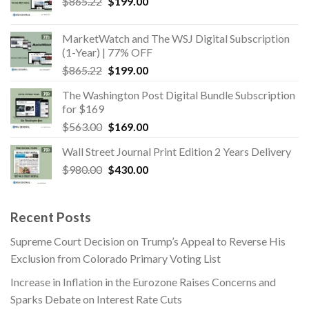
Original
Current
$
865.22
$865.22.
$
199.00
$199.00.
price
price
was:
is:
MarketWatch and The WSJ Digital Subscription
$865.22.
$199.00.
(1-Year) | 77% OFF
Original
Current
$
865.22
$
199.00
price
price
The Washington Post Digital Bundle Subscription
was:
is:
for $169
$865.22.
$199.00.
Original
Current
$
563.00
$
169.00
price
price
Wall Street Journal Print Edition 2 Years Delivery
was:
is:
Original
Current
$
980.00
$563.00.
$
430.00
$169.00.
price
price
was:
is:
$980.00.
$430.00.
Recent Posts
Supreme Court Decision on Trump’s Appeal to Reverse His
Exclusion from Colorado Primary Voting List
Increase in Inflation in the Eurozone Raises Concerns and
Sparks Debate on Interest Rate Cuts