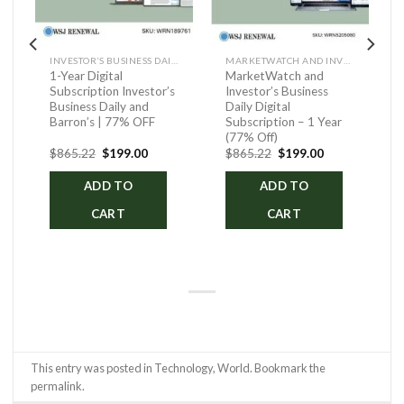
INVESTOR’S BUSINESS DAILY AND BARRON’S
MARKETWATCH AND INVESTOR’S BUSINESS DAILY DIGITAL
1-Year Digital
MarketWatch and
Subscription Investor’s
Investor’s Business
Business Daily and
Daily Digital
Barron’s | 77% OFF
Subscription – 1 Year
(77% Off)
ent
Original
Current
Original
Current
$
865.22
$
199.00
$
865.22
$
199.00
price
price
price
price
was:
is:
was:
is:
ADD TO
ADD TO
.00.
$865.22.
$199.00.
$865.22.
$199.00.
CART
CART
This entry was posted in
Technology
,
World
. Bookmark the
permalink
.