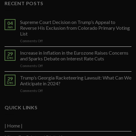
RECENT POSTS
Supreme Court Decision on Trump’s Appeal to
04
Jan
Reverse His Exclusion from Colorado Primary Voting
List
on
Comments Off
Supreme
Court
Increase in Inflation in the Eurozone Raises Concerns
29
Decision
Dec
and Sparks Debate on Interest Rate Cuts
on
on
Comments Off
Trump’s
Increase
Appeal
in
Trump’s Georgia Racketeering Lawsuit: What Can We
to
29
Inflation
Reverse
Dec
Anticipate in 2024?
in
His
on
Comments Off
the
Exclusion
Trump’s
Eurozone
from
Georgia
Raises
Colorado
Racketeering
QUICK LINKS
Concerns
Primary
Lawsuit:
and
Voting
What
Sparks
List
Can
Debate
| Home |
We
on
Anticipate
Interest