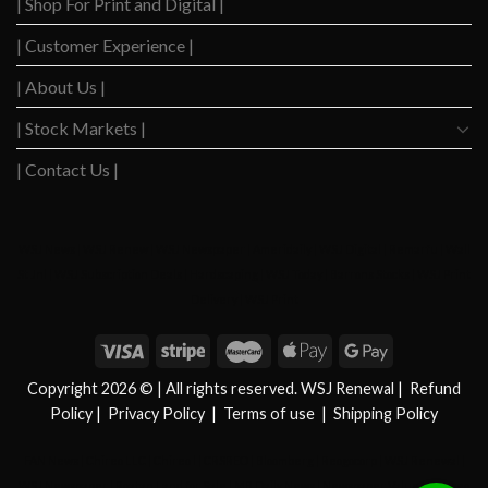
| Shop For Print and Digital |
in
Rate
2024?
Cuts
| Customer Experience |
| About Us |
| Stock Markets |
| Contact Us |
WSJ News
|
WSJ Renew
|
WSJ Newspaper
|
Ameridaily
|
WSJ Digital
|
Remarfu
|
Wall
St Jnl
|
WSJ Subscription Deals
|
Hardscaping
|
WSJ Today
|
Barrons Stocks
|
WSJ Print
Delivery
|
WSJ Print
Copyright 2026 © | All rights reserved. WSJ Renewal
|
Refund
Policy
|
Privacy Policy
|
Terms of use
|
Shipping Policy
FAN News
|
Chireo LLC
|
Chireo l
|
CRSREO
|
Bloomberg
|
Reogocorp
|
WSJ Renewal
|
WSJ Newspaper
|
Roatan Land for Sale
|
MB Daily News
|
Newspaper Value
|
Camreo