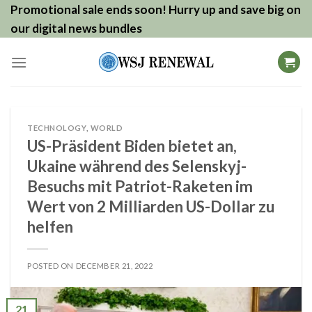
Skip
Promotional sale ends soon! Hurry up and save big on
to
our digital news bundles
content
TECHNOLOGY
,
WORLD
US-Präsident Biden bietet an,
Ukaine während des Selenskyj-
Besuchs mit Patriot-Raketen im
Wert von 2 Milliarden US-Dollar zu
helfen
POSTED ON
DECEMBER 21, 2022
21